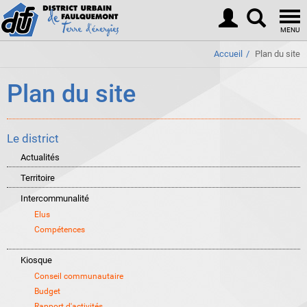
Togg
navi
MENU
Accueil
Plan du site
Plan du site
Le district
Actualités
Territoire
Intercommunalité
Elus
Compétences
Kiosque
Conseil communautaire
Budget
Rapport d'activités