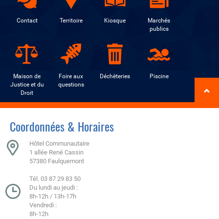
Contact
Territoire
Kiosque
Marchés
publics
Maison de
Foire aux
Déchèteries
Piscine
Justice et du
questions
Droit
Coordonnées & Horaires
Hôtel Communautaire
1 allée René Cassin
57380 Faulquemont
Tél. 03 87 29 83 50
Du lundi au jeudi :
8h-12h / 13h-17h
Vendredi :
8h-12h