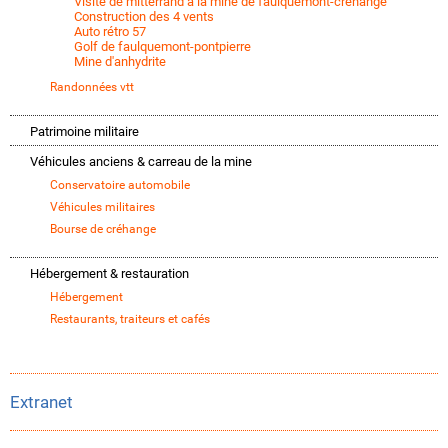
Visite de mitterrand à la mine de faulquemont-créhange
Construction des 4 vents
Auto rétro 57
Golf de faulquemont-pontpierre
Mine d'anhydrite
Randonnées vtt
Patrimoine militaire
Véhicules anciens & carreau de la mine
Conservatoire automobile
Véhicules militaires
Bourse de créhange
Hébergement & restauration
Hébergement
Restaurants, traiteurs et cafés
Extranet