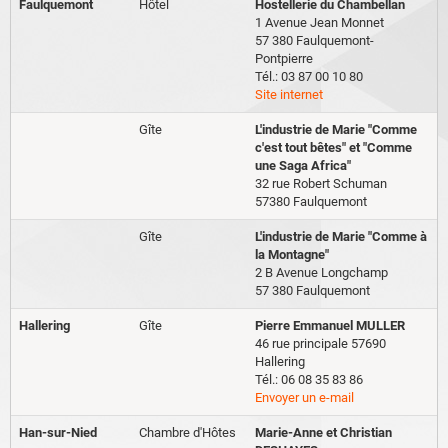
Faulquemont
Hôtel
Hostellerie du Chambellan
1 Avenue Jean Monnet
57 380 Faulquemont-
Pontpierre
Tél.: 03 87 00 10 80
Site internet
Gîte
L'industrie de Marie "Comme
c'est tout bêtes" et "Comme
une Saga Africa"
32 rue Robert Schuman
57380 Faulquemont
Gîte
L'industrie de Marie "Comme à
la Montagne"
2 B Avenue Longchamp
57 380 Faulquemont
Hallering
Gîte
Pierre Emmanuel MULLER
46 rue principale 57690
Hallering
Tél.: 06 08 35 83 86
Envoyer un e-mail
Han-sur-Nied
Chambre d'Hôtes
Marie-Anne et Christian