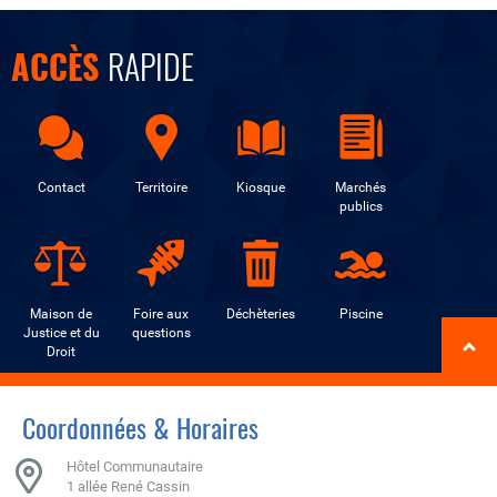
ACCÈS
RAPIDE
Contact
Territoire
Kiosque
Marchés
publics
Maison de
Foire aux
Déchèteries
Piscine
Justice et du
questions
Droit
Coordonnées & Horaires
Hôtel Communautaire
1 allée René Cassin