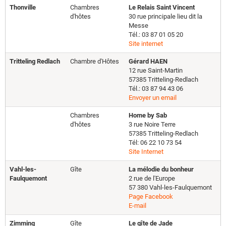
Thonville
Chambres
Le Relais Saint Vincent
d'hôtes
30 rue principale lieu dit la
Messe
Tél.: 03 87 01 05 20
Site internet
Tritteling Redlach
Chambre d'Hôtes
Gérard HAEN
12 rue Saint-Martin
57385 Tritteling-Redlach
Tél.: 03 87 94 43 06
Envoyer un email
Chambres
Home by Sab
d'hôtes
3 rue Noire Terre
57385 Tritteling-Redlach
Tél: 06 22 10 73 54
Site Internet
Vahl-les-
Gîte
La mélodie du bonheur
Faulquemont
2 rue de l'Europe
57 380 Vahl-les-Faulquemont
Page Facebook
E-mail
Zimming
Gîte
Le gîte de Jade