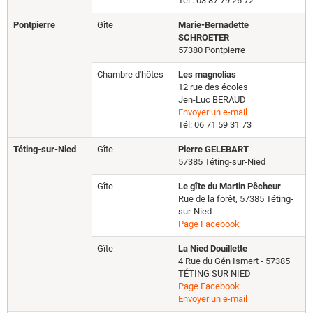
Tél : 03 87 79 26 72
Pontpierre
Gîte
Marie-Bernadette
SCHROETER
57380 Pontpierre
Chambre d'hôtes
Les magnolias
12 rue des écoles
Jen-Luc BERAUD
Envoyer un e-mail
Tél: 06 71 59 31 73
Téting-sur-Nied
Gîte
Pierre GELEBART
57385 Téting-sur-Nied
Gîte
Le gîte du Martin Pêcheur
Rue de la forêt, 57385 Téting-
sur-Nied
Page Facebook
Gîte
La Nied Douillette
4 Rue du Gén Ismert - 57385
TÉTING SUR NIED
Page Facebook
Envoyer un e-mail