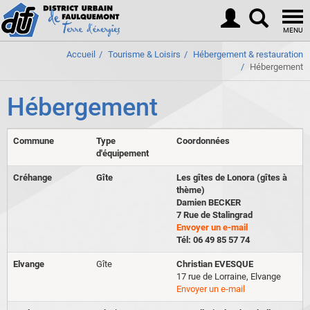
Togg
navi
MENU
Accueil
Tourisme & Loisirs
Hébergement & restauration
Hébergement
Hébergement
Commune
Type
Coordonnées
d'équipement
Créhange
Gîte
Les gîtes de Lonora (gîtes à
thème)
Damien BECKER
7 Rue de Stalingrad
Envoyer un e-mail
Tél: 06 49 85 57 74
Elvange
Gîte
Christian EVESQUE
17 rue de Lorraine, Elvange
Envoyer un e-mail