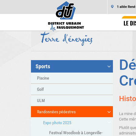
1 allée Ren
LE DI
Dé
Sports
Cr
Piscine
Golf
Histo
ULM
Randonnées pédestres
La mine d
Cette même
Expo photo 2025
Plutôt que
Festival Woodloob à Longeville-
administra