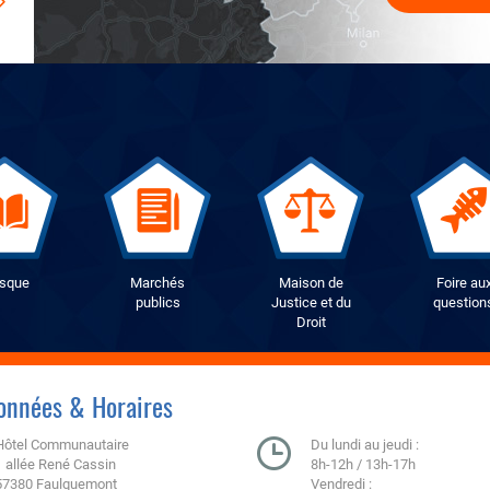
osque
Marchés
Maison de
Foire au
publics
Justice et du
question
Droit
onnées & Horaires
Hôtel Communautaire
Du lundi au jeudi :
1 allée René Cassin
8h-12h / 13h-17h
57380 Faulquemont
Vendredi :