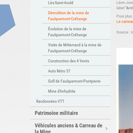
Lès-Saint-Avold
Léon-Jose
label
"Arc
Démolition de la mine de
Pour plus 
Faulquemont-Créhange
Le carrea
Évolution de la mine de
Source : I
Faulquemont-Créhange
Visite de Mitterrand à la mine de
Faulquemont-Créhange
Construction des 4 Vents
Auto Rétro 57
Golf de Faulquemont-Pontpierre
Mine d'Anhydrite
Randonnées VTT
Patrimoine militaire
Véhicules anciens & Carreau de
la Mine