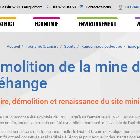
Ok
EXTRAN
é Cassin 57380 Faulquemont
03 87 29 83 50
Contactez-nous
STRICT
ECONOMIE
ENVIRONNEMENT
V
Accueil
Tourisme & Loisirs
Sports
Randonnées pédestres
Expo p
molition de la mine 
éhange
ire, démolition et renaissance du site m
e Faulquemont a été exploitée de 1933 jusqu'à sa fermeture en 1974. Les deux p
 année, les chevalements ont été dynamités, marquant la fin visible de l'activité
 de laisser place à une friche industrielle, le District Urbain de Faulquemont a 
tifs ont été conservés et réhabilités à l'époque pour accueillir des institutions e