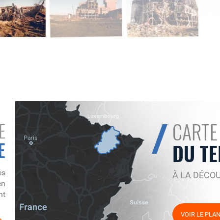
CARTE
E
E
DU TE
es
À LA DÉCO
en
nt
VOIR LE PLA