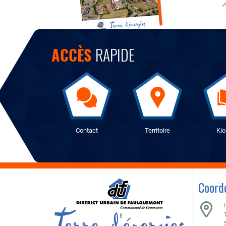
ACCÈS
RAPIDE
Contact
Territoire
Ki
Coord