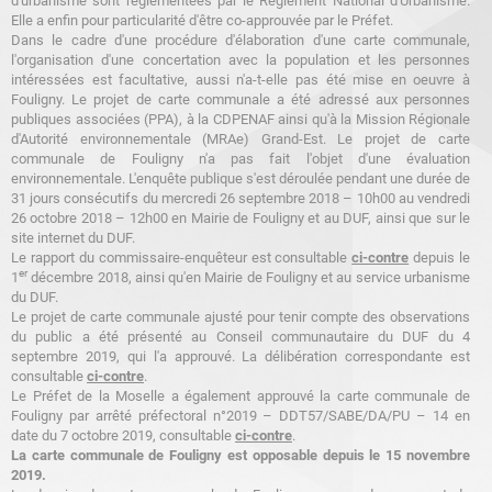
d'urbanisme sont réglementées par le Règlement National d'Urbanisme.
Elle a enfin pour particularité d'être co-approuvée par le Préfet.
Dans le cadre d'une procédure d'élaboration d'une carte communale,
l'organisation d'une concertation avec la population et les personnes
intéressées est facultative, aussi n'a-t-elle pas été mise en oeuvre à
Fouligny. Le projet de carte communale a été adressé aux personnes
publiques associées (PPA), à la CDPENAF ainsi qu'à la Mission Régionale
d'Autorité environnementale (MRAe) Grand-Est. Le projet de carte
communale de Fouligny n'a pas fait l'objet d'une évaluation
environnementale. L'enquête publique s'est déroulée pendant une durée de
31 jours consécutifs du mercredi 26 septembre 2018 – 10h00 au vendredi
26 octobre 2018 – 12h00 en Mairie de Fouligny et au DUF, ainsi que sur le
site internet du DUF.
Le rapport du commissaire-enquêteur est consultable
ci-contre
depuis le
er
1
décembre 2018, ainsi qu'en Mairie de Fouligny et au service urbanisme
du DUF.
Le projet de carte communale ajusté pour tenir compte des observations
du public a été présenté au Conseil communautaire du DUF du 4
septembre 2019, qui l'a approuvé. La délibération correspondante est
consultable
ci-contre
.
Le Préfet de la Moselle a également approuvé la carte communale de
Fouligny par arrêté préfectoral n°2019 – DDT57/SABE/DA/PU – 14 en
date du 7 octobre 2019, consultable
ci-contre
.
La carte communale de Fouligny est opposable depuis le 15 novembre
2019.