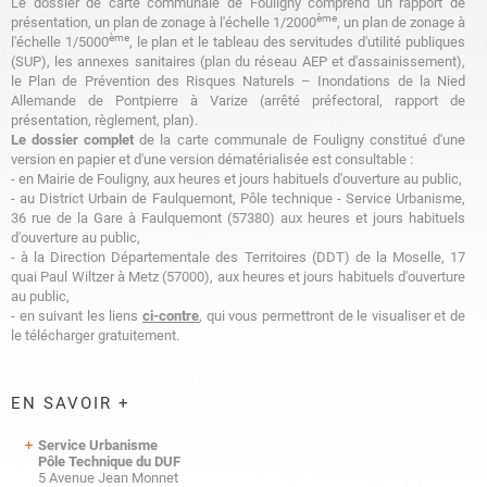
Le dossier de carte communale de Fouligny comprend un rapport de
ème
présentation, un plan de zonage à l'échelle 1/2000
, un plan de zonage à
ème
l'échelle 1/5000
, le plan et le tableau des servitudes d'utilité publiques
(SUP), les annexes sanitaires (plan du réseau AEP et d'assainissement),
le Plan de Prévention des Risques Naturels – Inondations de la Nied
Allemande de Pontpierre à Varize (arrêté préfectoral, rapport de
présentation, règlement, plan).
Le
dossier complet
de la carte communale de Fouligny constitué d'une
version en papier et d'une version dématérialisée est consultable :
- en Mairie de Fouligny, aux heures et jours habituels d'ouverture au public,
- au District Urbain de Faulquemont, Pôle technique - Service Urbanisme,
36 rue de la Gare à Faulquemont (57380) aux heures et jours habituels
d'ouverture au public,
- à la Direction Départementale des Territoires (DDT) de la Moselle, 17
quai Paul Wiltzer à Metz (57000), aux heures et jours habituels d'ouverture
au public,
- en suivant les liens
ci-contre
, qui vous permettront de le visualiser et de
le télécharger gratuitement.
EN SAVOIR +
Service Urbanisme
Pôle Technique du DUF
5 Avenue Jean Monnet