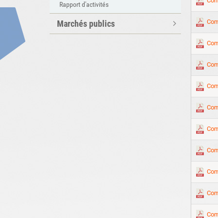
Com
Rapport d'activités
Com
Marchés publics
Com
Com
Com
Com
Com
Com
Com
Com
Com