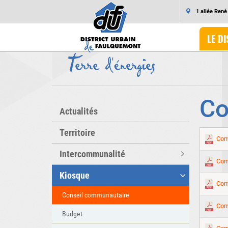
1 allée Ren
LE DI
Co
Actualités
Territoire
Com
Intercommunalité
Com
Kiosque
Com
Conseil communautaire
Com
Budget