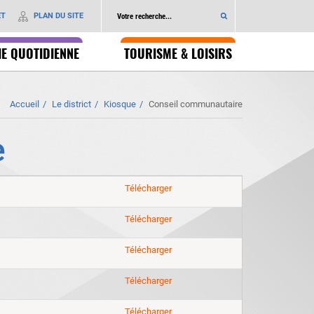
ET
PLAN DU SITE
IE QUOTIDIENNE
TOURISME & LOISIRS
Accueil
Le district
Kiosque
Conseil communautaire
e
Compte
Télécharger
rendu
conseil
Compte
Télécharger
communautaire
rendu
23
conseil
Compte
Télécharger
06
communautaire
rendu
2026
06
conseil
Compte
Télécharger
05
communautaire
rendu
2026
15
conseil
Compte
Télécharger
04