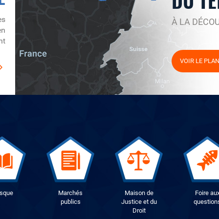
DU TE
es
À LA DÉCO
en
nt
VOIR LE PLA
osque
Marchés
Maison de
Foire au
publics
Justice et du
question
Droit