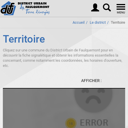
Togg
navi
MENU
Accueil
Le district
Territoire
Territoire
Cliquez sur une commune du District Urbain de Faulquemont pour en
découvrir la fiche signalétique et obtenir les informations essentielles la
concernant, comme notamment les coordonnées, les horaires d'ouverture,
etc.
AFFICHER :
16