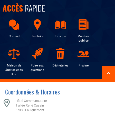
ACCÈS
RAPIDE
Contact
Territoire
Kiosque
Marchés
publics
Maison de
Foire aux
Déchèteries
Piscine
Justice et du
questions
Droit
Coordonnées & Horaires
Hôtel Communautaire
1 allée René Cassin
57380 Faulquemont