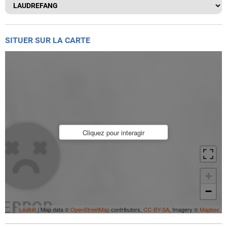
SITUER SUR LA CARTE
Cliquez pour interagir
+
−
Leaflet
| Map data ©
OpenStreetMap
contributors,
CC-BY-SA
, Imagery ©
Mapbox