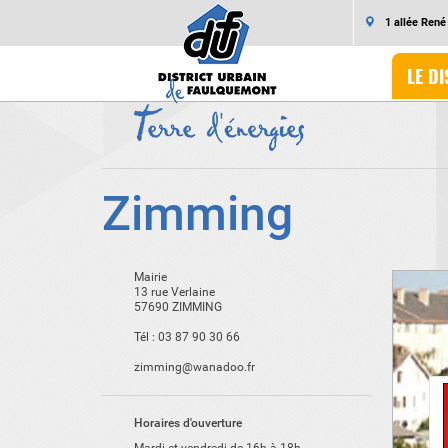
1 allée Ren
LE DI
Zimming
Mairie
13 rue Verlaine
57690 ZIMMING
Tél :
03 87 90 30 66
zimming@wanadoo.fr
Horaires d'ouverture