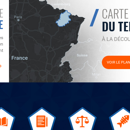
CARTE
E
E
DU TE
es
À LA DÉCO
en
nt
VOIR LE PLA