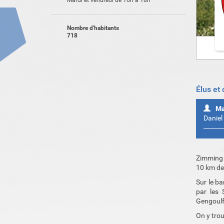
Mardi et vendredi de 16h à 18h
Nombre d'habitants
718
Élus et
Ma
Danie
Zimming 
10 km de
Sur le b
par les 
Gengoulf 
On y tro