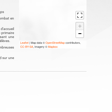
mps
 combat en
+
d'accueil
−
e primaire
ssant une
élèves.
Leaflet
| Map data ©
OpenStreetMap
contributors,
CC-BY-SA
, Imagery ©
Mapbox
ombreuses
d sur une