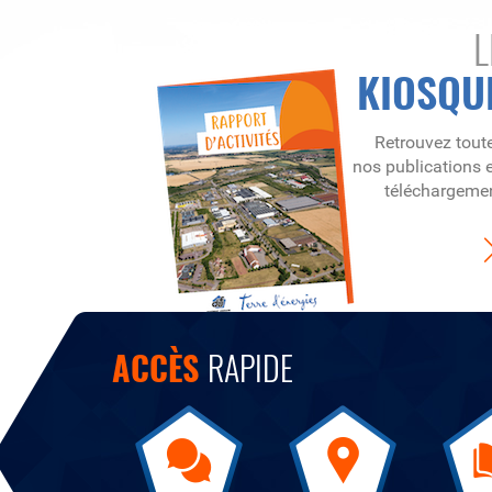
L
KIOSQU
Retrouvez tout
nos publications 
téléchargeme
ACCÈS
RAPIDE