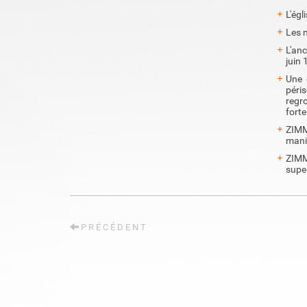
L'égl
Les n
L'anc
juin
Une 
péris
regr
forte
ZIMM
manif
ZIMM
super
PRÉCÉDENT