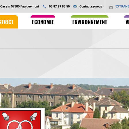
Ok
EXTRAN
é Cassin 57380 Faulquemont
03 87 29 83 50
Contactez-nous
STRICT
ECONOMIE
ENVIRONNEMENT
V