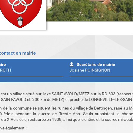
 contact en mairie
ire
Secrétaire de mairie
l ROTH
Josiane POINSIGNON
est un village situé sur l'axe SAINT-AVOLD/METZ sur la RD 603 (respect
 SAINT-AVOLD et à 30 km de METZ) et proche de LONGEVILLE-LES-SAIN
an de la commune se situent les ruines du village de Bettingen, rasé au 
Suèdois pendant la guerre de Trente Ans. Seuls subsistent la chapel
du XIVe siècle, restaurée en 1938, ainsi que le chêne et la source miracul
uve également :