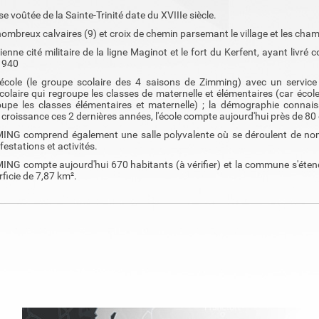
ise voûtée de la Sainte-Trinité date du XVIIIe siècle.
ombreux calvaires (9) et croix de chemin parsemant le village et les cha
ienne cité militaire de la ligne Maginot et le fort du Kerfent, ayant livré
 1940
école (le groupe scolaire des 4 saisons de Zimming) avec un service 
colaire qui regroupe les classes de maternelle et élémentaires (car écol
oupe les classes élémentaires et maternelle) ; la démographie connai
 croissance ces 2 dernières années, l'école compte aujourd'hui près de 80 
ING comprend également une salle polyvalente où se déroulent de n
estations et activités.
ING compte aujourd'hui 670 habitants (à vérifier) et la commune s'éten
ficie de 7,87 km².