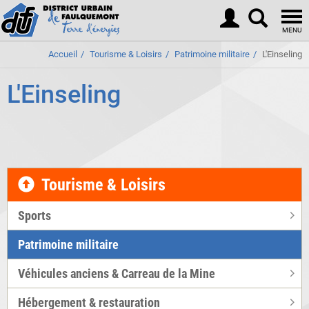
Togg
navi
MENU
Accueil
Tourisme & Loisirs
Patrimoine militaire
L'Einseling
L'Einseling
Tourisme & Loisirs
Sports
Patrimoine militaire
Véhicules anciens & Carreau de la Mine
Hébergement & restauration