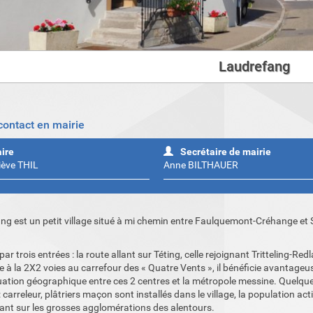
Laudrefang
 contact en mairie
ire
Secrétaire de mairie
iève THIL
Anne BILTHAUER
ng est un petit village situé à mi chemin entre Faulquemont-Créhange et 
par trois entrées : la route allant sur Téting, celle rejoignant Tritteling-Red
iée à la 2X2 voies au carrefour des « Quatre Vents », il bénéficie avantage
tuation géographique entre ces 2 centres et la métropole messine. Quelqu
: carreleur, plâtriers maçon sont installés dans le village, la population act
sant sur les grosses agglomérations des alentours.