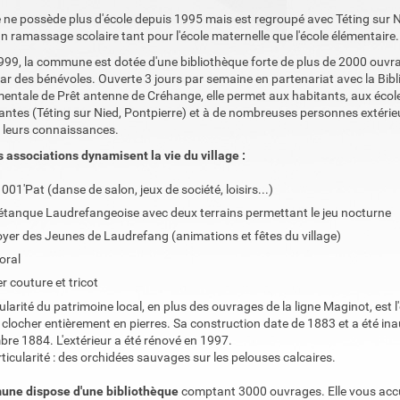
e ne possède plus d'école depuis 1995 mais est regroupé avec Téting sur 
n ramassage scolaire tant pour l'école maternelle que l'école élémentaire.
999, la commune est dotée d'une bibliothèque forte de plus de 2000 ouvr
ar des bénévoles. Ouverte 3 jours par semaine en partenariat avec la Bib
entale de Prêt antenne de Créhange, elle permet aux habitants, aux écol
antes (Téting sur Nied, Pontpierre) et à de nombreuses personnes extérie
r leurs connaissances.
s associations dynamisent la vie du village :
001'Pat (danse de salon, jeux de société, loisirs...)
étanque Laudrefangeoise avec deux terrains permettant le jeu nocturne
oyer des Jeunes de Laudrefang (animations et fêtes du village)
loral
er couture et tricot
ularité du patrimoine local, en plus des ouvrages de la ligne Maginot, est l'
clocher entièrement en pierres. Sa construction date de 1883 et a été ina
re 1884. L'extérieur a été rénové en 1997.
ticularité : des orchidées sauvages sur les pelouses calcaires.
ne dispose d'une bibliothèque
comptant 3000 ouvrages. Elle vous accue