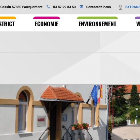
Ok
EXTRAN
é Cassin 57380 Faulquemont
03 87 29 83 50
Contactez-nous
STRICT
ECONOMIE
ENVIRONNEMENT
V