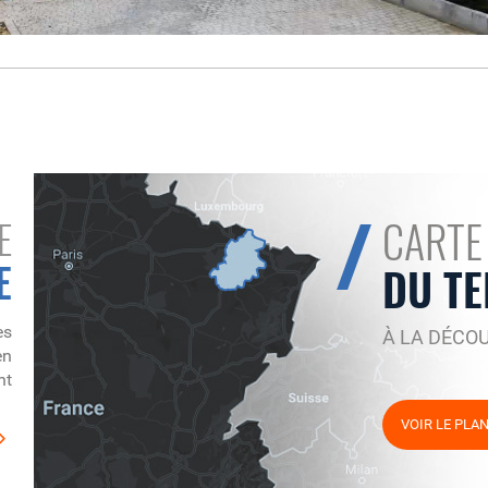
CARTE
E
E
DU TE
es
À LA DÉCO
en
nt
VOIR LE PLA