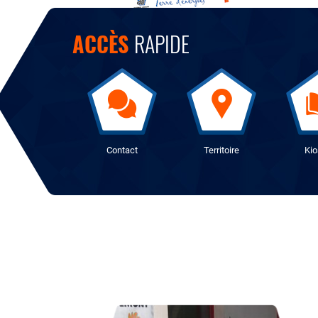
ACCÈS
RAPIDE
Contact
Territoire
Ki