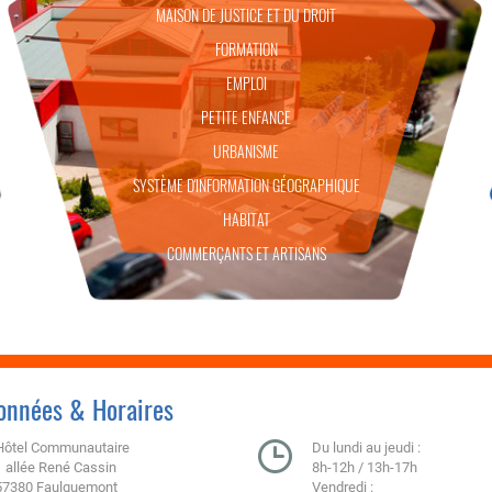
MAISON DE JUSTICE ET DU DROIT
FORMATION
EMPLOI
PETITE ENFANCE
URBANISME
SYSTÈME D'INFORMATION GÉOGRAPHIQUE
HABITAT
COMMERÇANTS ET ARTISANS
onnées & Horaires
Hôtel Communautaire
Du lundi au jeudi :
1 allée René Cassin
8h-12h / 13h-17h
57380 Faulquemont
Vendredi :