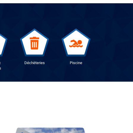
x
Déchèteries
Piscine
s