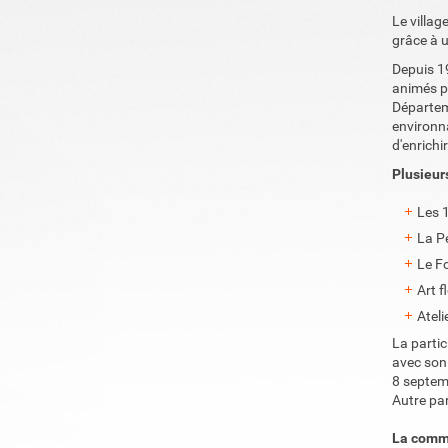
Le villag
grâce à u
Depuis 1
animés p
Départem
environn
d'enrichi
Plusieur
Les 1
La P
Le F
Art f
Ateli
La partic
avec son 
8 septemb
Autre par
La commu