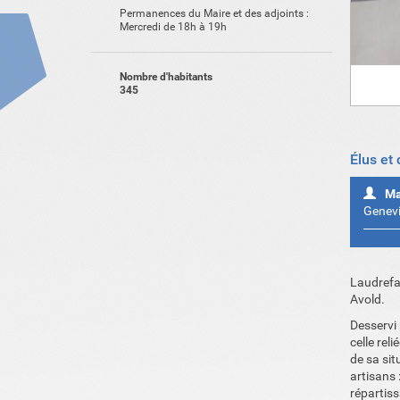
Permanences du Maire et des adjoints :
Mercredi de 18h à 19h
Nombre d'habitants
345
Élus et
Ma
Genev
Laudrefa
Avold.
Desservi 
celle rel
de sa si
artisans 
répartis