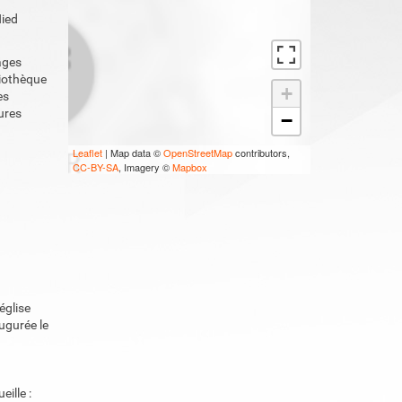
Nied
ages
liothèque
+
es
ures
−
Leaflet
| Map data ©
OpenStreetMap
contributors,
CC-BY-SA
, Imagery ©
Mapbox
église
ugurée le
ille :